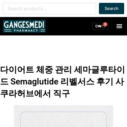
콘
Search
Search
텐
for:
츠
로
0
M
Cart
0
₩
건
너
뛰
기
다이어트 체중 관리 세마글루타이
드 Semaglutide 리벨서스 후기 사
쿠라허브에서 직구