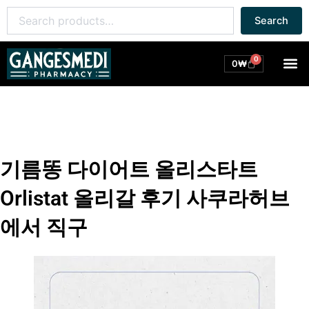
콘
Search
Search
텐
for:
츠
로
0
M
Cart
0
₩
건
너
뛰
기
기름똥 다이어트 올리스타트
Orlistat 올리갈 후기 사쿠라허브
에서 직구