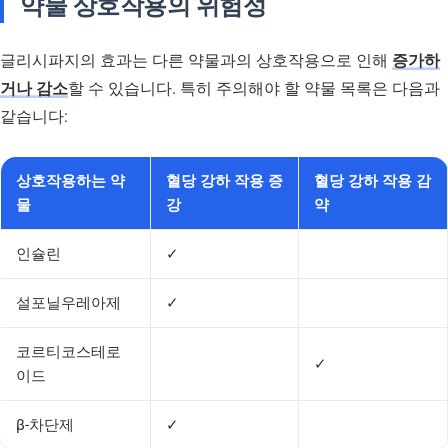
약물 상호작용의 위험성
글리시파지의 효과는 다른 약물과의 상호작용으로 인해
증가하
거나 감소
할 수 있습니다. 특히 주의해야 할 약물 목록은 다음과
같습니다:
상호작용하는 약
혈당 강하 작용 증
혈당 강하 작용 감
물
강
약
인슐린
✓
설포닐우레아제
✓
코르티코스테로
✓
이드
β-차단제
✓