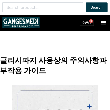
콘
Search
Search
텐
for:
츠
로
0
M
Cart
0
₩
건
너
뛰
기
글리시파지 사용상의 주의사항과
부작용 가이드